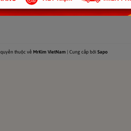
 quyền thuộc về
MrKim VietNam
| Cung cấp bởi
Sapo