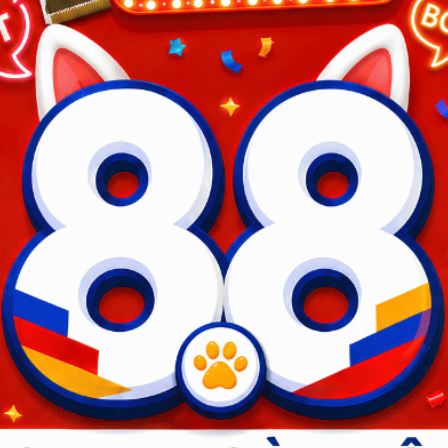
CHĂM SÓC PET YÊU
Nhà vệ sinh
Phụ kiện