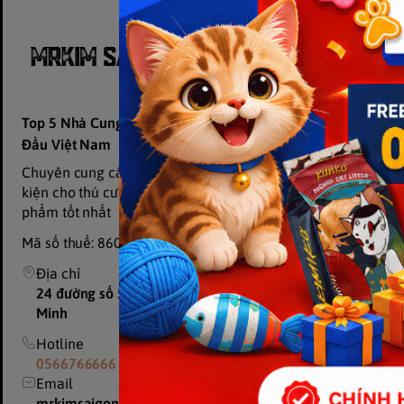
Hỗ trợ khách
Trang chủ
Giới thiệu
Sản phẩm
Top 5 Nhà Cung Cấp Cát Vệ Sinh Mèo Hàng
Đầu Việt Nam
Tin tức
Chuyên cung cấp đồ dùng, thức ăn và phụ
Liên hệ
kiện cho thú cưng, cam kết chất lượng sản
phẩm tốt nhất
Mã số thuế: 8601907439-001
Địa chỉ
24 đường số 5,KP 12, P.Thủ Đức, TP.Hồ Chí
Minh
Hotline
0566766666
Email
mrkimsaigonpetshop@gmail.com