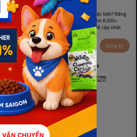
Đăng ký nhận ưu đãi
Bạn muốn nhận khuyến mãi đặc biệt? Đăng
kí tham gia ngay cộng động hơn 8.000+
người theo dõi của chúng tôi để cập nhật
khuyến mãi ngay lập tức
Đăng ký
PHƯƠNG THỨC THANH TOÁN