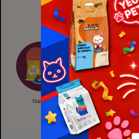
Thức ăn
Cát vệ sinh