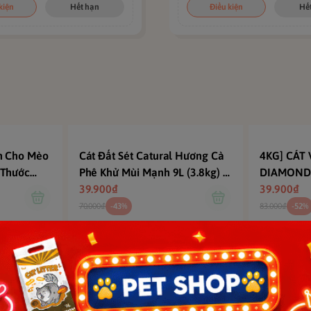
kiện
Hết hạn
Điều kiện
Hế
nh Cho Mèo
Cát Đất Sét Catural Hương Cà
4KG] CÁT
 Thước
Phê Khử Mùi Mạnh 9L (3.8kg) –
DIAMOND 
Vệ Sinh Mèo Thơm Lâu, Vón
39.900₫
COFFEE M
39.900₫
Cục Nhanh
KIỆM THỜ
70.000₫
-43%
83.000₫
-52%
CHO MÈO