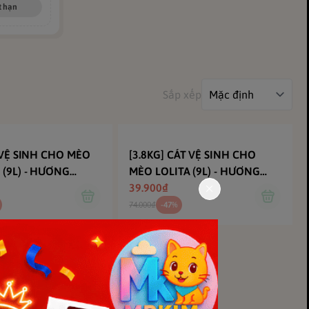
t hạn
Sắp xếp
 VỆ SINH CHO MÈO
[3.8KG] CÁT VỆ SINH CHO
(9L) - HƯƠNG
MÈO LOLITA (9L) - HƯƠNG
ACCHIATO - TIẾT
KẸO BUMBLE GUM - KHÔNG
39.900₫
I GIAN DỌN DẸP
BẾT ĐÁY - KHỬ MÙI TỐT
74.000₫
-47%