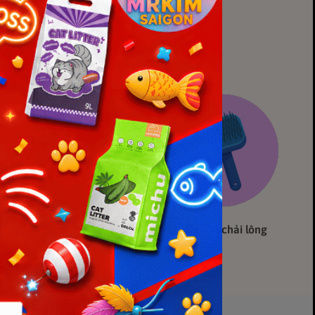
Đệm - Giường
Dụng cụ chải lông