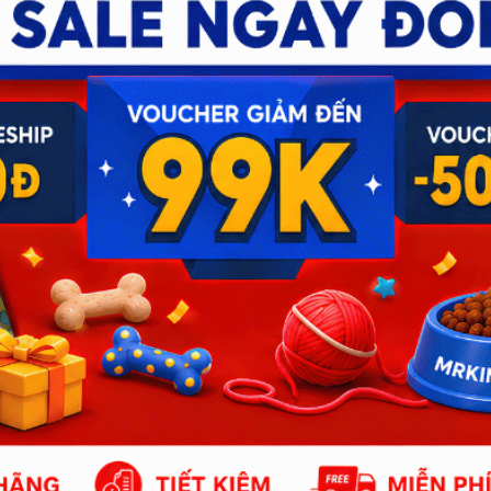
 hàng
Chính sách
Trang chủ
Giới thiệu
Sản phẩm
Tin tức
Liên hệ
Tổng đài hỗ trợ
Gọi mua hàng: 0566766666
Gọi bảo hành: 0566766666