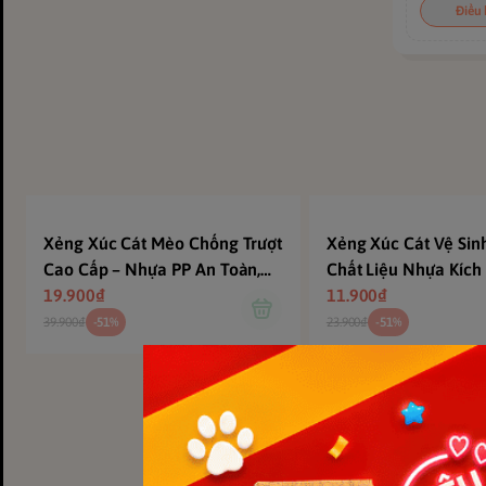
Điều 
Xẻng Xúc Cát Mèo Chống Trượt
Xẻng Xúc Cát Vệ Si
Cao Cấp – Nhựa PP An Toàn,
Chất Liệu Nhựa Kích
Siêu Bền, Dễ Vệ Sinh | MrKim
19.900₫
24*10cm
11.900₫
Saigon
39.900₫
-51%
23.900₫
-51%